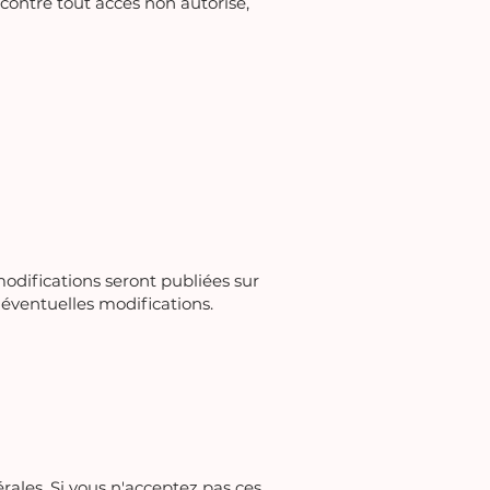
ontre tout accès non autorisé,
odifications seront publiées sur
 éventuelles modifications.
érales. Si vous n'acceptez pas ces