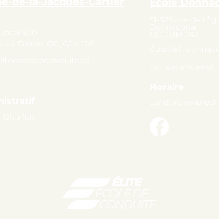
ne-de-la-Jacques-Cartier
École Donna
51-325 rue de l'Égl
Donnacona,
 local 500
QC, G3M 2A2
ues-Cartier, QC, G3N 1S6
Courriel :
donnaco
liteecoledeconduite.ca
Tel : 418 875-8585
Horaire
istratif
Lundi au vendredi 
 13h à 16h