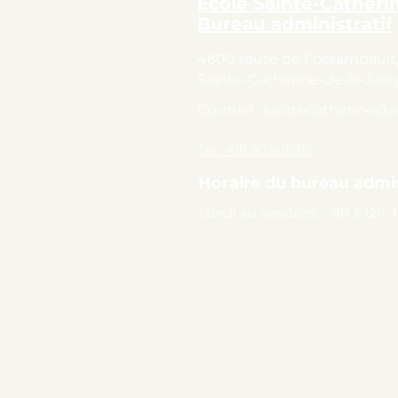
École Sainte-Catheri
Bureau administratif
4600 route de Fossambault,
Sainte-Catherine-de-la-Jacq
Courriel :
saintecatherine@e
Tel : 418 875-8585
Horaire du bureau admin
Lundi au vendredi : 9h à 12h |