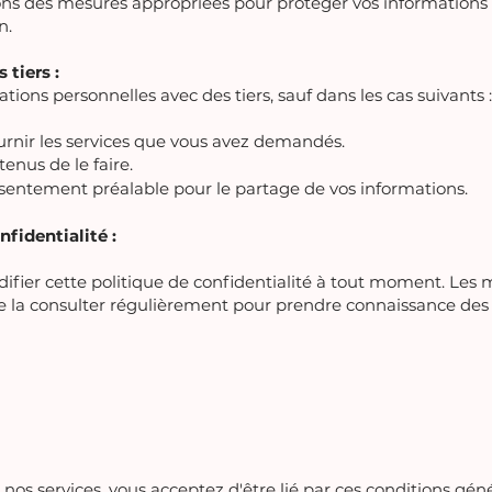
s des mesures appropriées pour protéger vos informations c
n.
tiers :
ions personnelles avec des tiers, sauf dans les cas suivants :
urnir les services que vous avez demandés.
nus de le faire.
sentement préalable pour le partage de vos informations.
nfidentialité :
ifier cette politique de confidentialité à tout moment. Les m
é de la consulter régulièrement pour prendre connaissance des
t nos services, vous acceptez d'être lié par ces conditions gén