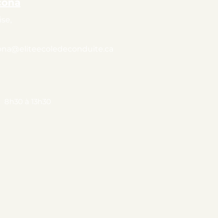
cona
ise,
na@eliteecoledeconduite.ca
: 8h30 à 13h30